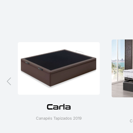
Carla
Canapés Tapizados 2019
C