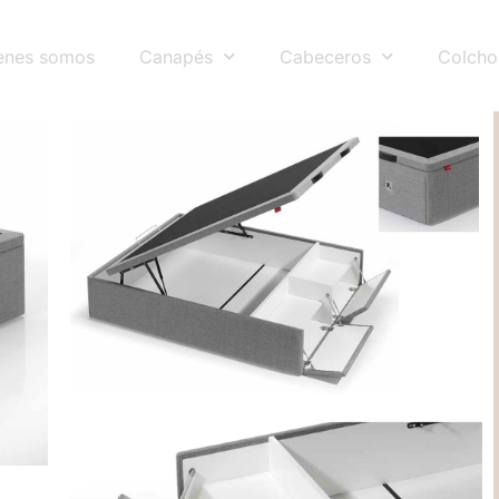
enes somos
Canapés
Cabeceros
Colcho